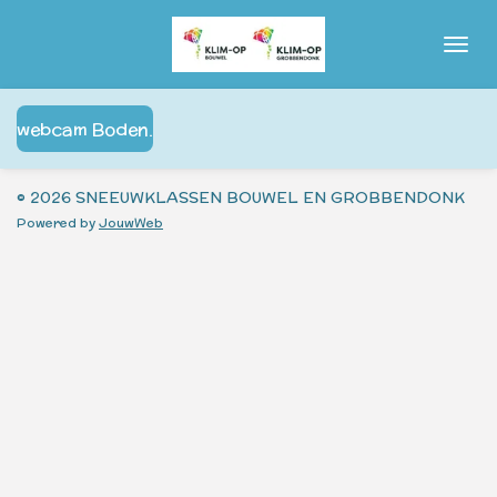
Ga
direct
naar
de
webcam Boden.
hoofdinhoud
© 2026 SNEEUWKLASSEN BOUWEL EN GROBBENDONK
Powered by
JouwWeb