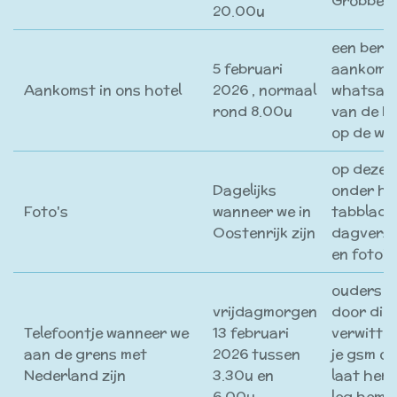
Grobben
20.00u
een beri
5 februari
aankomst
Aankomst in ons hotel
2026 , normaal
whatsap
rond 8.00u
van de kl
op de web
op deze 
Dagelijks
onder he
Foto's
wanneer we in
tabblad
Oostenrijk zijn
dagversl
en foto's
ouders 
vrijdagmorgen
door dire
Telefoontje wanneer we
13 februari
verwittig
aan de grens met
2026 tussen
je gsm op 
Nederland zijn
3.30u en
laat hem
6.00u
leg hem 