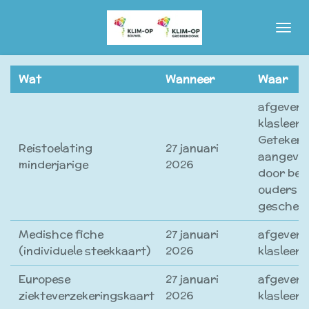
Ga
direct
naar
de
Wat
Wanneer
Waar
hoofdinhoud
afgeven 
klasleerk
Geteken
Reistoelating
27 januari
aangevr
minderjarige
2026
door bei
ouders i
geschei
Medishce fiche
27 januari
afgeven 
(individuele steekkaart)
2026
klasleer
Europese
27 januari
afgeven 
ziekteverzekeringskaart
2026
klasleer