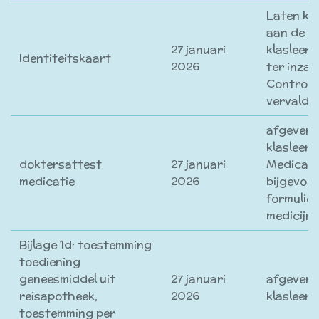
Laten kij
aan de
27 januari
klasleerk
Identiteitskaart
2026
ter inzag
Controle
vervalda
afgeven 
klasleerk
doktersattest
27 januari
Medicati
medicatie
2026
bijgevoe
formulier
medicijn.
Bijlage 1d: toestemming
toediening
geneesmiddel uit
27 januari
afgeven 
reisapotheek,
2026
klasleer
toestemming per