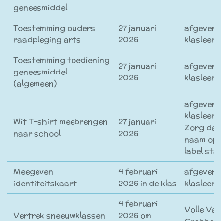
geneesmiddel
Toestemming ouders
27 januari
afgeven 
raadpleging arts
2026
klasleer
Toestemming toediening
27 januari
afgeven 
geneesmiddel
2026
klasleer
(algemeen)
afgeven 
klasleerk
Wit T-shirt meebrengen
27 januari
Zorg dat
naar school
2026
naam op 
label sta
Meegeven
4 februari
afgeven 
identiteitskaart
2026 in de klas
klasleer
4 februari
Volle Va
Vertrek sneeuwklassen
2026 om